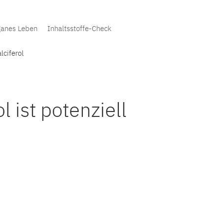
anes Leben
Inhaltsstoffe-Check
lciferol
l ist potenziell