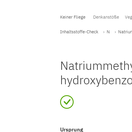
Keiner Fliege
Denkanstöße
Veg
Inhaltsstoffe-Check
N
Natriu
Natriummethy
hydroxybenzoa
Ursprung