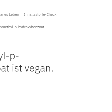
anes Leben
Inhaltsstoffe-Check
mmethyl-p-hydroxybenzoat
l-p-
t ist vegan.