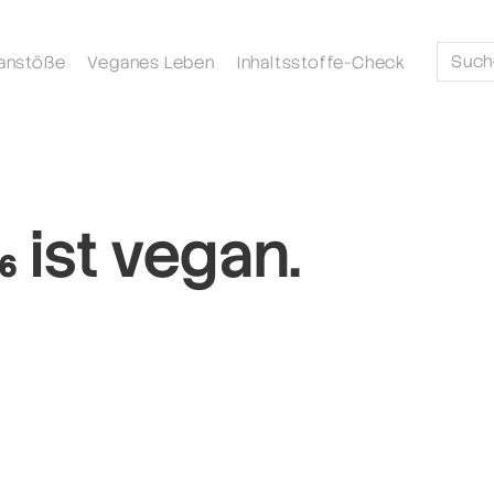
anstöße
Veganes Leben
Inhaltsstoffe-Check
₆ ist vegan.